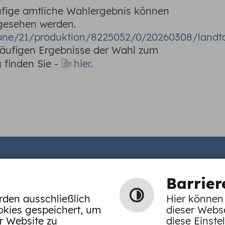
ufige amtliche Wahlergebnis können
gesehen werden.
.one/21/produktion/8225052/0/20260308/land
äufigen Ergebnisse der Wahl zum
finden Sie -
hier.
 | 74838 Limbach |
Öffnungszeiten
Barrier
 9200-28 |
E-Mail schreiben
rden ausschließlich
Hier können 
okies gespeichert, um
dieser Webs
rung
|
Barrierefreiheit
r Website zu
diese Einste