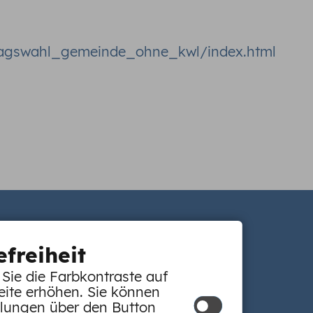
tagswahl_gemeinde_ohne_kwl/index.html
efreiheit
Sie die Farbkontraste auf
eite erhöhen. Sie können
llungen über den Button