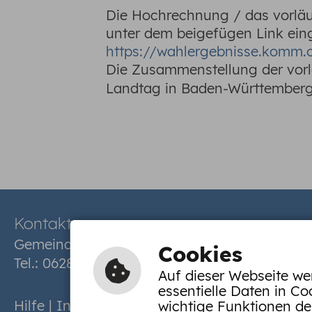
Die Hochrechnung / das vorlä
unter dem beigefügen Link ein
https://wahlergebnisse.komm
Die Zusammenstellung der vorl
Landtag in Baden-Württemberg 
Kontakt
Gemeinde Limbach | Muckentaler Straße 9
Cookies
Tel.: 06287 9200-
Durchwahl
| Fax: 06287
Auf dieser Webseite we
essentielle Daten in Co
Hilfe
|
Inhalt
|
Impressum
|
Datenschutzerklä
wichtige Funktionen de