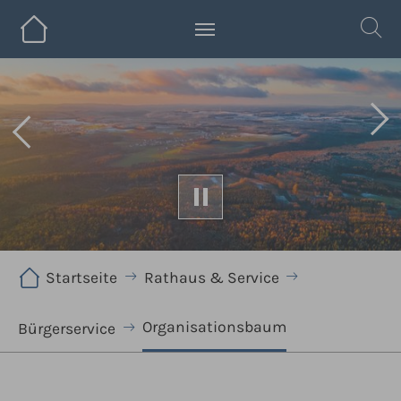
Zum Hauptinhalt springen
Zurück
We
Sie sind hier:
Startseite
Rathaus & Service
Organisationsbaum
Bürgerservice